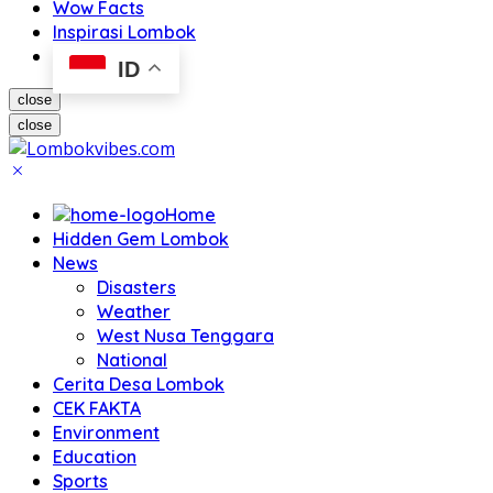
Wow Facts
Inspirasi Lombok
ID
close
close
Home
Hidden Gem Lombok
News
Disasters
Weather
West Nusa Tenggara
National
Cerita Desa Lombok
CEK FAKTA
Environment
Education
Sports