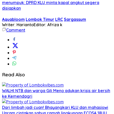
menumpuk: DPRD KLU minta kapal angkut segera
disiapkan
Aquabloom
Lombok Timur
LRC
Sargassum
Writer: Harianto
Editor: Afriza k
Comment
Read Also
WALHI NTB dan warga Gili Meno adukan krisis air bersih
ke Kemendagri
Dari limbah jadi cuan! Bhayangkari KLU dan mahasiswi
Unram ciptakan sabun ramah lingkungan ECOSA 18UU