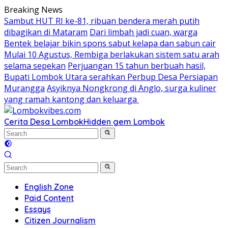
Skip
Breaking News
to
Sambut HUT RI ke-81, ribuan bendera merah putih
content
dibagikan di Mataram
Dari limbah jadi cuan, warga
Bentek belajar bikin spons sabut kelapa dan sabun cair
Mulai 10 Agustus, Rembiga berlakukan sistem satu arah
selama sepekan
Perjuangan 15 tahun berbuah hasil,
Bupati Lombok Utara serahkan Perbup Desa Persiapan
Murangga
Asyiknya Nongkrong di Anglo, surga kuliner
yang ramah kantong dan keluarga
Cerita Desa Lombok
Hidden gem Lombok
English Zone
Paid Content
Essays
Citizen Journalism