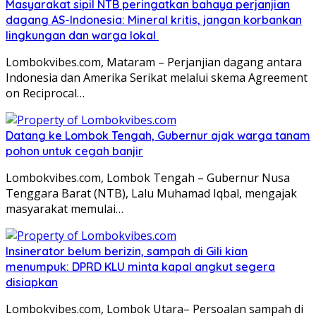
Masyarakat sipil NTB peringatkan bahaya perjanjian
dagang AS-Indonesia: Mineral kritis, jangan korbankan
lingkungan dan warga lokal
Lombokvibes.com, Mataram – Perjanjian dagang antara
Indonesia dan Amerika Serikat melalui skema Agreement
on Reciprocal…
Datang ke Lombok Tengah, Gubernur ajak warga tanam
pohon untuk cegah banjir
Lombokvibes.com, Lombok Tengah – Gubernur Nusa
Tenggara Barat (NTB), Lalu Muhamad Iqbal, mengajak
masyarakat memulai…
Insinerator belum berizin, sampah di Gili kian
menumpuk: DPRD KLU minta kapal angkut segera
disiapkan
Lombokvibes.com, Lombok Utara– Persoalan sampah di