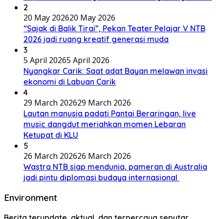
2
20 May 2026
20 May 2026
“Sajak di Balik Tirai”, Pekan Teater Pelajar V NTB
2026 jadi ruang kreatif generasi muda
3
5 April 2026
5 April 2026
Nyangkar Carik: Saat adat Bayan melawan invasi
ekonomi di Labuan Carik
4
29 March 2026
29 March 2026
Lautan manusia padati Pantai Beraringan, live
music dangdut meriahkan momen Lebaran
Ketupat di KLU
5
26 March 2026
26 March 2026
Wastra NTB siap mendunia, pameran di Australia
jadi pintu diplomasi budaya internasional
Environment
Berita terupdate, aktual, dan terpercaya seputar