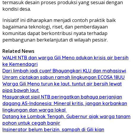
termasuk desain proses produksi yang sesuai dengan
kondisi desa.
Inisiatif ini diharapkan menjadi contoh praktik baik
bagaimana teknologi, riset, dan pemberdayaan
komunitas dapat berkontribusi nyata terhadap
pembangunan berkelanjutan di wilayah pesisir.
Related News
WALHI NTB dan warga Gili Meno adukan krisis air bersih
ke Kemendagri
Dari limbah jadi cuan! Bhayangkari KLU dan mahasiswi
Unram ciptakan sabun ramah lingkungan ECOSA 18UU
Warga Gili Meno turun ke laut, tuntut air bersih lewat
pipa bawah laut
Masyarakat sipil NTB peringatkan bahaya perjanjian
dagang AS-Indonesia: Mineral kritis, jangan korbankan
lingkungan dan warga lokal
Datang ke Lombok Tengah, Gubernur ajak warga tanam
pohon untuk cegah banjir
Insinerator belum berizin, sampah di Gili kian