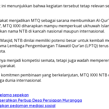
ini menunjukkan bahwa kegiatan tersebut tetap relevan s
rakat menjadikan MTQ sebagai sarana membumikan Al-Qur’
”
, MTQ XXXI diharapkan mampu memperkuat ukhuwah Islami
kan nama NTB di kancah nasional maupun internasional.
asjid, NTB dinilai memiliki potensi besar untuk kembali men
sama Lembaga Pengembangan Tilawatil Qur’an (LPTQ) teru
ta.
anya menjadi kompetisi semata, tetapi juga wadah memperer
yarakat.
 komitmen pembinaan yang berkelanjutan, MTQ XXXI NTB d
a dunia internasional.
 selama sepekan
a serahkan Perbup Desa Persiapan Murangga
pkan pedoman mediasi sosial