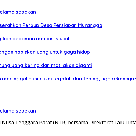
 selama sepekan
a serahkan Perbup Desa Persiapan Murangga
pkan pedoman mediasi sosial
angan habiskan uang untuk gaya hidup
nung yang kering dan mati akan diganti
meninggal dunia usai terjatuh dari tebing, tiga rekannya
 selama sepekan
Nusa Tenggara Barat (NTB) bersama Direktorat Lalu Lint