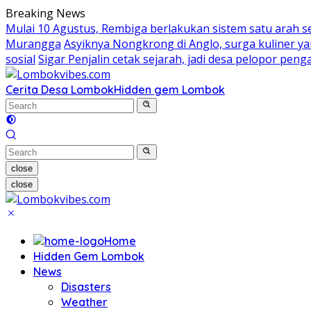
Skip
Breaking News
to
Mulai 10 Agustus, Rembiga berlakukan sistem satu arah 
content
Murangga
Asyiknya Nongkrong di Anglo, surga kuliner 
sosial
Sigar Penjalin cetak sejarah, jadi desa pelopor pe
Cerita Desa Lombok
Hidden gem Lombok
close
close
Home
Hidden Gem Lombok
News
Disasters
Weather