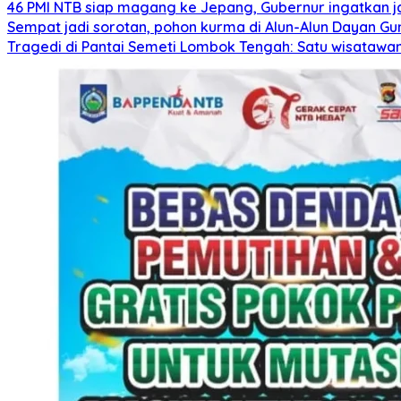
46 PMI NTB siap magang ke Jepang, Gubernur ingatkan j
Sempat jadi sorotan, pohon kurma di Alun-Alun Dayan Gu
Tragedi di Pantai Semeti Lombok Tengah: Satu wisatawan 