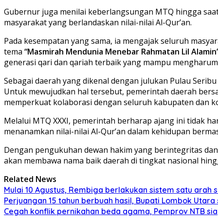
Gubernur juga menilai keberlangsungan MTQ hingga saat 
masyarakat yang berlandaskan nilai-nilai Al-Qur’an.
Pada kesempatan yang sama, ia mengajak seluruh masya
tema
“Masmirah Mendunia Menebar Rahmatan Lil Alamin
generasi qari dan qariah terbaik yang mampu mengharum
Sebagai daerah yang dikenal dengan julukan Pulau Seribu M
Untuk mewujudkan hal tersebut, pemerintah daerah ber
memperkuat kolaborasi dengan seluruh kabupaten dan ko
Melalui MTQ XXXI, pemerintah berharap ajang ini tidak h
menanamkan nilai-nilai Al-Qur’an dalam kehidupan bermas
Dengan pengukuhan dewan hakim yang berintegritas dan
akan membawa nama baik daerah di tingkat nasional hingg
Related News
Mulai 10 Agustus, Rembiga berlakukan sistem satu arah
Perjuangan 15 tahun berbuah hasil, Bupati Lombok Utar
Cegah konflik pernikahan beda agama, Pemprov NTB sia