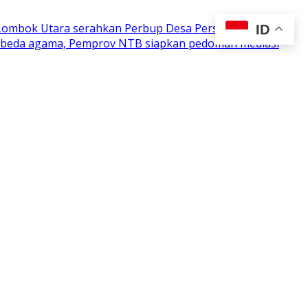
 Lombok Utara serahkan Perbup Desa Persiapan
ID
n beda agama, Pemprov NTB siapkan pedoman mediasi