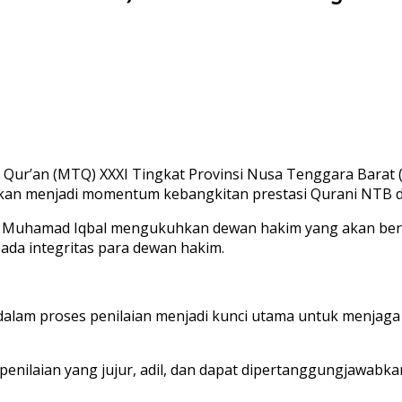
Qur’an (MTQ) XXXI Tingkat Provinsi Nusa Tenggara Barat (
apkan menjadi momentum kebangkitan prestasi Qurani NTB di
u Muhamad Iqbal mengukuhkan dewan hakim yang akan bert
da integritas para dewan hakim.
e dalam proses penilaian menjadi kunci utama untuk menja
s penilaian yang jujur, adil, dan dapat dipertanggungjawa