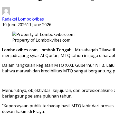
Redaksi Lombokvibes
10 June 2026
11 June 2026
Property of Lombokvibes.com
Lombokvibes.com
,
Lombok Tengah–
Musabaqah Tilawatil 
menjadi ajang syiar Al-Qur’an, MTQ tahun ini juga dihar
Dalam rangkaian kegiatan MTQ XXXI, Gubernur NTB, Lal
bahwa marwah dan kredibilitas MTQ sangat bergantung pa
Menurutnya, objektivitas, kejujuran, dan profesionalism
berlangsung selama puluhan tahun.
“Kepercayaan publik terhadap hasil MTQ lahir dari prose
dewan hakim di Praya.