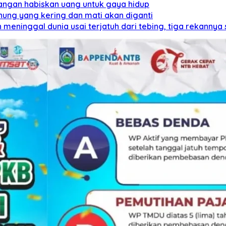
angan habiskan uang untuk gaya hidup
nung yang kering dan mati akan diganti
meninggal dunia usai terjatuh dari tebing, tiga rekannya