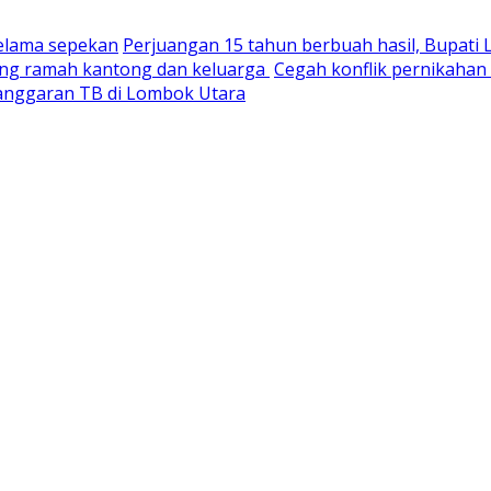
selama sepekan
Perjuangan 15 tahun berbuah hasil, Bupati
yang ramah kantong dan keluarga
Cegah konflik pernikaha
nganggaran TB di Lombok Utara