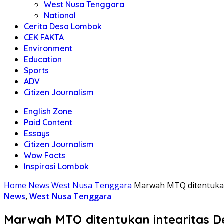
West Nusa Tenggara
National
Cerita Desa Lombok
CEK FAKTA
Environment
Education
Sports
ADV
Citizen Journalism
English Zone
Paid Content
Essays
Citizen Journalism
Wow Facts
Inspirasi Lombok
Home
News
West Nusa Tenggara
Marwah MTQ ditentukan
News
,
West Nusa Tenggara
Marwah MTQ ditentukan integritas D