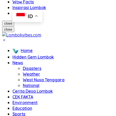
Wow Facts
Inspirasi Lombok
ID
close
close
Home
Hidden Gem Lombok
News
Disasters
Weather
West Nusa Tenggara
National
Cerita Desa Lombok
CEK FAKTA
Environment
Education
Sports