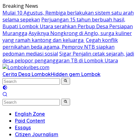
Skip
Breaking News
to
Mulai 10 Agustus, Rembiga berlakukan sistem satu arah
content
selama sepekan
Perjuangan 15 tahun berbuah hasil,
Bupati Lombok Utara serahkan Perbup Desa Persiapan
Murangga
Asyiknya Nongkrong di Anglo, surga kuliner
yang ramah kantong dan keluarga
Cegah konflik
pernikahan beda agama, Pemprov NTB siapkan
pedoman mediasi sosial
Sigar Penjalin cetak sejarah, jadi
desa pelopor penganggaran TB di Lombok Utara
Cerita Desa Lombok
Hidden gem Lombok
English Zone
Paid Content
Essays
Citizen Journalism