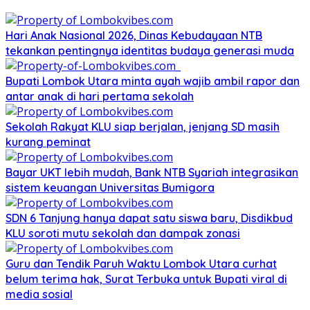
Hari Anak Nasional 2026, Dinas Kebudayaan NTB
tekankan pentingnya identitas budaya generasi muda
Bupati Lombok Utara minta ayah wajib ambil rapor dan
antar anak di hari pertama sekolah
Sekolah Rakyat KLU siap berjalan, jenjang SD masih
kurang peminat
Bayar UKT lebih mudah, Bank NTB Syariah integrasikan
sistem keuangan Universitas Bumigora
SDN 6 Tanjung hanya dapat satu siswa baru, Disdikbud
KLU soroti mutu sekolah dan dampak zonasi
Guru dan Tendik Paruh Waktu Lombok Utara curhat
belum terima hak, Surat Terbuka untuk Bupati viral di
media sosial