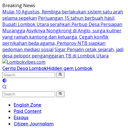
Skip
Breaking News
to
Mulai 10 Agustus, Rembiga berlakukan sistem satu arah
content
selama sepekan
Perjuangan 15 tahun berbuah hasil,
Bupati Lombok Utara serahkan Perbup Desa Persiapan
Murangga
Asyiknya Nongkrong di Anglo, surga kuliner
yang ramah kantong dan keluarga
Cegah konflik
pernikahan beda agama, Pemprov NTB siapkan
pedoman mediasi sosial
Sigar Penjalin cetak sejarah, jadi
desa pelopor penganggaran TB di Lombok Utara
Cerita Desa Lombok
Hidden gem Lombok
English Zone
Paid Content
Essays
Citizen Journalism