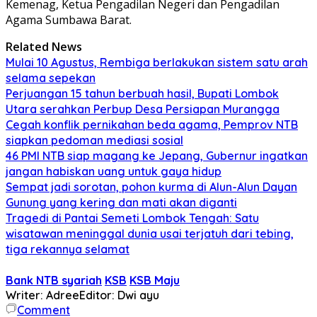
Kemenag, Ketua Pengadilan Negeri dan Pengadilan
Agama Sumbawa Barat.
Related News
Mulai 10 Agustus, Rembiga berlakukan sistem satu arah
selama sepekan
Perjuangan 15 tahun berbuah hasil, Bupati Lombok
Utara serahkan Perbup Desa Persiapan Murangga
Cegah konflik pernikahan beda agama, Pemprov NTB
siapkan pedoman mediasi sosial
46 PMI NTB siap magang ke Jepang, Gubernur ingatkan
jangan habiskan uang untuk gaya hidup
Sempat jadi sorotan, pohon kurma di Alun-Alun Dayan
Gunung yang kering dan mati akan diganti
Tragedi di Pantai Semeti Lombok Tengah: Satu
wisatawan meninggal dunia usai terjatuh dari tebing,
tiga rekannya selamat
Bank NTB syariah
KSB
KSB Maju
Writer: Adree
Editor: Dwi ayu
Comment