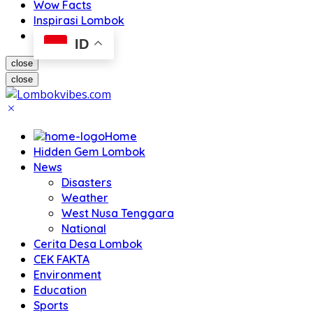
Wow Facts
Inspirasi Lombok
ID
close
close
Home
Hidden Gem Lombok
News
Disasters
Weather
West Nusa Tenggara
National
Cerita Desa Lombok
CEK FAKTA
Environment
Education
Sports