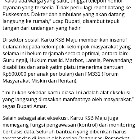
“Kalau ada warga yang sakit, tinggal telepon nomor
layanan yang tersedia. Tidak perlu lagi repot datang ke
Puskesmas. Dokter dan ambulans yang akan datang
langsung ke rumah,” ucap Bupati, disambut tepuk
tangan dari undangan yang hadir.
Di sektor sosial, Kartu KSB Maju memberikan insentif
bulanan kepada kelompok-kelompok masyarakat yang
selama ini belum terjamah secara optimal, antara lain:
Guru ngaji, Hukum masjid, Marbot, Lansia, Penyandang
disabilitas dan anak yatim piatu (menerima bantuan
Rp500.000 per anak per bulan) dan FM332 (Forum
Masyarakat Miskin dan Rentan).
“Ini bukan sekadar kartu biasa. Ini adalah alat eksekusi
yang langsung dirasakan manfaatnya oleh masyarakat,”
tegas Bupati Amar.
Selain sebagai alat eksekusi, Kartu KSB Maju juga
memegang fungsi pengawasan (kontrol) dan monitoring
berbasis data. Seluruh bantuan yang diberikan harus
tercatat dan di-input oleh setiap Organisasi Perangkat