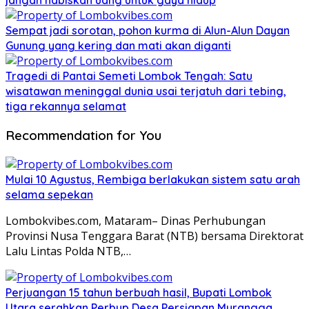
jangan habiskan uang untuk gaya hidup
Sempat jadi sorotan, pohon kurma di Alun-Alun Dayan
Gunung yang kering dan mati akan diganti
Tragedi di Pantai Semeti Lombok Tengah: Satu
wisatawan meninggal dunia usai terjatuh dari tebing,
tiga rekannya selamat
Recommendation for You
Mulai 10 Agustus, Rembiga berlakukan sistem satu arah
selama sepekan
Lombokvibes.com, Mataram– Dinas Perhubungan
Provinsi Nusa Tenggara Barat (NTB) bersama Direktorat
Lalu Lintas Polda NTB,…
Perjuangan 15 tahun berbuah hasil, Bupati Lombok
Utara serahkan Perbup Desa Persiapan Murangga