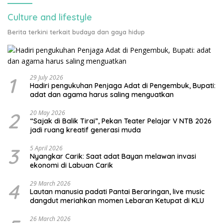
Culture and lifestyle
Berita terkini terkait budaya dan gaya hidup
1
29 July 2026
Hadiri pengukuhan Penjaga Adat di Pengembuk, Bupati:
adat dan agama harus saling menguatkan
2
20 May 2026
“Sajak di Balik Tirai”, Pekan Teater Pelajar V NTB 2026
jadi ruang kreatif generasi muda
3
5 April 2026
Nyangkar Carik: Saat adat Bayan melawan invasi
ekonomi di Labuan Carik
4
29 March 2026
Lautan manusia padati Pantai Beraringan, live music
dangdut meriahkan momen Lebaran Ketupat di KLU
26 March 2026