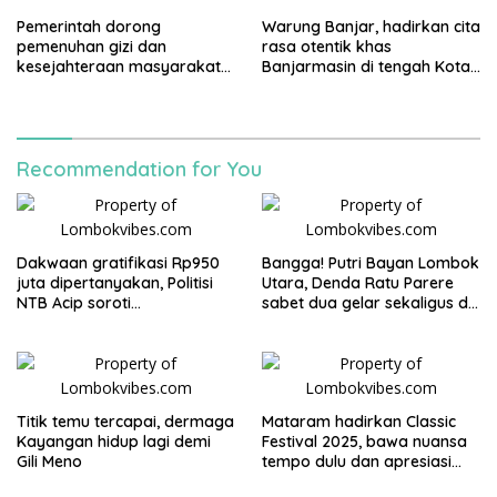
Pemerintah dorong
Warung Banjar, hadirkan cita
pemenuhan gizi dan
rasa otentik khas
kesejahteraan masyarakat
Banjarmasin di tengah Kota
lewat Program MBG
Mataram
Recommendation for You
Dakwaan gratifikasi Rp950
Bangga! Putri Bayan Lombok
juta dipertanyakan, Politisi
Utara, Denda Ratu Parere
NTB Acip soroti
sabet dua gelar sekaligus di
ketidakkonsistenan penegak
Ajang Putri Kartini NTB 2026
hukum
Titik temu tercapai, dermaga
Mataram hadirkan Classic
Kayangan hidup lagi demi
Festival 2025, bawa nuansa
Gili Meno
tempo dulu dan apresiasi
untuk wisatawan