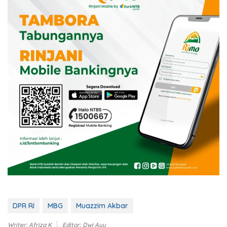
DPR RI
MBG
Muazzim Akbar
Writer: Afriza K
Editor: Dwi Ayu