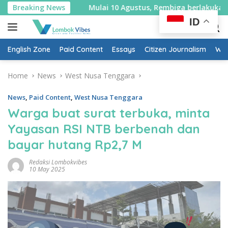
Skip
Agustus, Rembiga berlakukan sistem satu arah selama sepekan
Breaking News
to
ID
content
English Zone
Paid Content
Essays
Citizen Journalism
Wow
Home
News
West Nusa Tenggara
News
,
Paid Content
,
West Nusa Tenggara
Warga buat surat terbuka, minta
Yayasan RSI NTB berbenah dan
bayar hutang Rp2,7 M
Redaksi Lombokvibes
10 May 2025