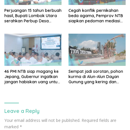
Perjuangan 15 tahun berbuah
Cegah konflik pernikahan
hasil, Bupati Lombok Utara
beda agama, Pemprov NTB
serahkan Perbup Desa
siapkan pedoman mediasi
Persiapan Murangga
sosial
46 PMI NTB siap magang ke
Sempat jadi sorotan, pohon
Jepang, Gubernur ingatkan
kurma di Alun-Alun Dayan
jangan habiskan uang untuk
Gunung yang kering dan
gaya hidup
mati akan diganti
Leave a Reply
Your email address will not be published.
Required fields are
marked
*