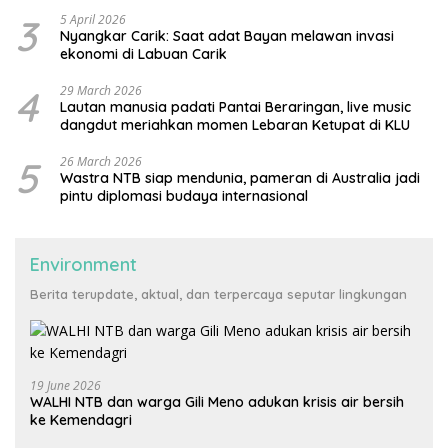
3
5 April 2026
Nyangkar Carik: Saat adat Bayan melawan invasi
ekonomi di Labuan Carik
4
29 March 2026
Lautan manusia padati Pantai Beraringan, live music
dangdut meriahkan momen Lebaran Ketupat di KLU
5
26 March 2026
Wastra NTB siap mendunia, pameran di Australia jadi
pintu diplomasi budaya internasional
Environment
Berita terupdate, aktual, dan terpercaya seputar lingkungan
19 June 2026
WALHI NTB dan warga Gili Meno adukan krisis air bersih
ke Kemendagri