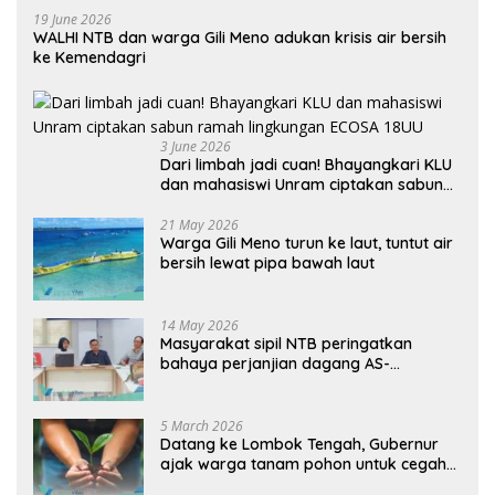
19 June 2026
WALHI NTB dan warga Gili Meno adukan krisis air bersih
ke Kemendagri
3 June 2026
Dari limbah jadi cuan! Bhayangkari KLU
dan mahasiswi Unram ciptakan sabun
ramah lingkungan ECOSA 18UU
21 May 2026
Warga Gili Meno turun ke laut, tuntut air
bersih lewat pipa bawah laut
14 May 2026
Masyarakat sipil NTB peringatkan
bahaya perjanjian dagang AS-
Indonesia: Mineral kritis, jangan
korbankan lingkungan dan warga lokal
5 March 2026
Datang ke Lombok Tengah, Gubernur
ajak warga tanam pohon untuk cegah
banjir