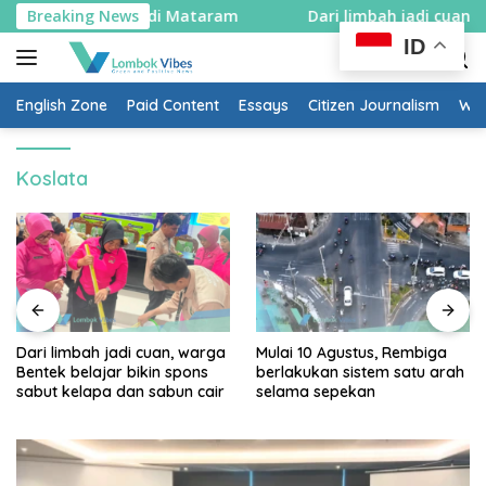
Skip
utih dibagikan di Mataram
Breaking News
Dari limbah jadi cuan, warg
to
ID
content
English Zone
Paid Content
Essays
Citizen Journalism
Wow
Koslata
Dari limbah jadi cuan, warga
Mulai 10 Agustus, Rembiga
Bentek belajar bikin spons
berlakukan sistem satu arah
sabut kelapa dan sabun cair
selama sepekan