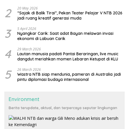
2
20 May 2026
“Sajak di Balik Tirai”, Pekan Teater Pelajar V NTB 2026
jadi ruang kreatif generasi muda
3
5 April 2026
Nyangkar Carik: Saat adat Bayan melawan invasi
ekonomi di Labuan Carik
4
29 March 2026
Lautan manusia padati Pantai Beraringan, live music
dangdut meriahkan momen Lebaran Ketupat di KLU
5
26 March 2026
Wastra NTB siap mendunia, pameran di Australia jadi
pintu diplomasi budaya internasional
Environment
Berita terupdate, aktual, dan terpercaya seputar lingkungan