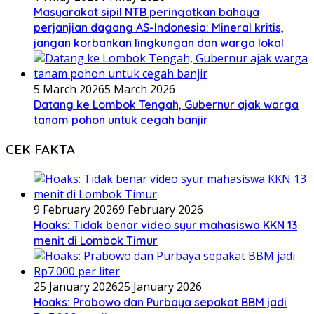
Masyarakat sipil NTB peringatkan bahaya
perjanjian dagang AS-Indonesia: Mineral kritis,
jangan korbankan lingkungan dan warga lokal
5 March 2026
5 March 2026
Datang ke Lombok Tengah, Gubernur ajak warga
tanam pohon untuk cegah banjir
CEK FAKTA
9 February 2026
9 February 2026
Hoaks: Tidak benar video syur mahasiswa KKN 13
menit di Lombok Timur
25 January 2026
25 January 2026
Hoaks: Prabowo dan Purbaya sepakat BBM jadi