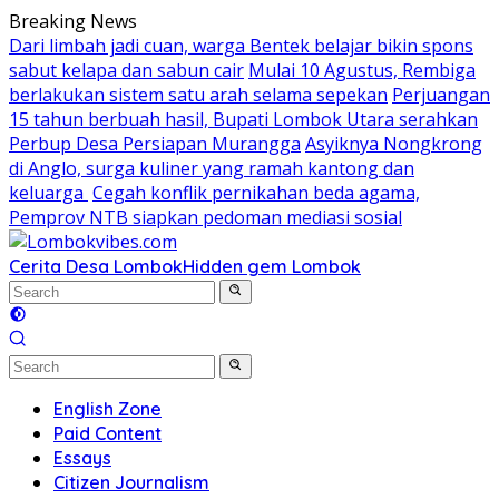
Skip
Breaking News
to
Dari limbah jadi cuan, warga Bentek belajar bikin spons
content
sabut kelapa dan sabun cair
Mulai 10 Agustus, Rembiga
berlakukan sistem satu arah selama sepekan
Perjuangan
15 tahun berbuah hasil, Bupati Lombok Utara serahkan
Perbup Desa Persiapan Murangga
Asyiknya Nongkrong
di Anglo, surga kuliner yang ramah kantong dan
keluarga
Cegah konflik pernikahan beda agama,
Pemprov NTB siapkan pedoman mediasi sosial
Cerita Desa Lombok
Hidden gem Lombok
English Zone
Paid Content
Essays
Citizen Journalism