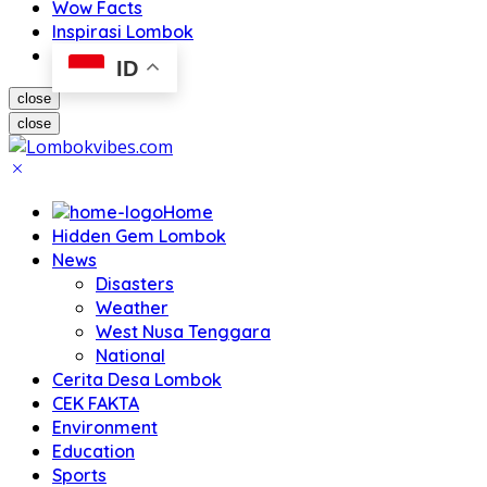
Wow Facts
Inspirasi Lombok
ID
close
close
Home
Hidden Gem Lombok
News
Disasters
Weather
West Nusa Tenggara
National
Cerita Desa Lombok
CEK FAKTA
Environment
Education
Sports