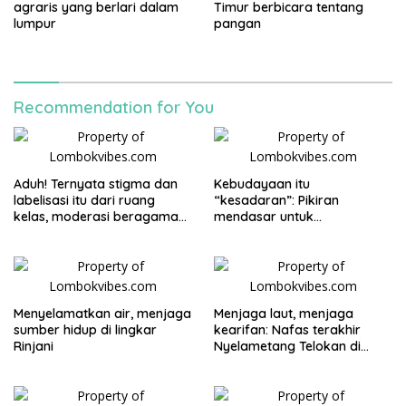
agraris yang berlari dalam
Timur berbicara tentang
lumpur
pangan
Recommendation for You
Aduh! Ternyata stigma dan
Kebudayaan itu
labelisasi itu dari ruang
“kesadaran”: Pikiran
kelas, moderasi beragama
mendasar untuk
apa kabar?
pembangunan kebudayaan
di NTB
Menyelamatkan air, menjaga
Menjaga laut, menjaga
sumber hidup di lingkar
kearifan: Nafas terakhir
Rinjani
Nyelametang Telokan di
Lombok Utara