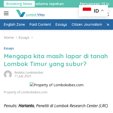
Skip
rah selama sepekan
Breaking News
Perjuangan 15 tahun berbuah hasil
to
ID
content
English Zone
Paid Content
Essays
Citizen Journalism
Wow
Home
Essays
Essays
Mengapa kita masih lapar di tanah
Lombok Timur yang subur?
Redaksi Lombokvibes
11 July 2025
Property of Lombokvibes.com
Penulis:
Harianto
, Peneliti di Lombok Research Center (LRC)