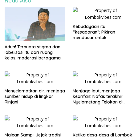
Read Also
Kebudayaan itu
“kesadaran”: Pikiran
mendasar untuk
pembangunan kebudayaan
Aduh! Ternyata stigma dan
di NTB
labelisasi itu dari ruang
kelas, moderasi beragama
apa kabar?
Menyelamatkan air, menjaga
Menjaga laut, menjaga
sumber hidup di lingkar
kearifan: Nafas terakhir
Rinjani
Nyelametang Telokan di
Lombok Utara
Malean Sampi: Jejak tradisi
Ketika desa-desa di Lombok