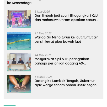
ke Kemendagri
3 June 2026
Dari limbah jadi cuan! Bhayangkari KLU
dan mahasiswi Unram ciptakan sabun
ramah lingkungan ECOSA 18UU
21 May 2026
Warga Gili Meno turun ke laut, tuntut air
bersih lewat pipa bawah laut
14 May 2026
Masyarakat sipil NTB peringatkan
bahaya perjanjian dagang AS-
Indonesia: Mineral kritis, jangan
korbankan lingkungan dan warga lokal
5 March 2026
Datang ke Lombok Tengah, Gubernur
ajak warga tanam pohon untuk cegah
banjir