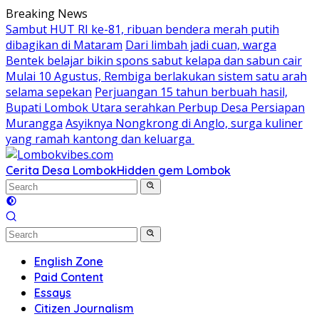
Skip
Breaking News
to
Sambut HUT RI ke-81, ribuan bendera merah putih
content
dibagikan di Mataram
Dari limbah jadi cuan, warga
Bentek belajar bikin spons sabut kelapa dan sabun cair
Mulai 10 Agustus, Rembiga berlakukan sistem satu arah
selama sepekan
Perjuangan 15 tahun berbuah hasil,
Bupati Lombok Utara serahkan Perbup Desa Persiapan
Murangga
Asyiknya Nongkrong di Anglo, surga kuliner
yang ramah kantong dan keluarga
Cerita Desa Lombok
Hidden gem Lombok
English Zone
Paid Content
Essays
Citizen Journalism