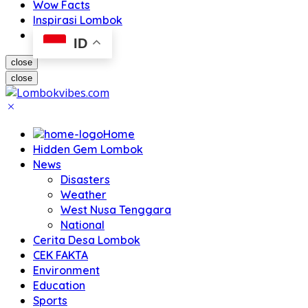
Wow Facts
Inspirasi Lombok
ID
close
close
Home
Hidden Gem Lombok
News
Disasters
Weather
West Nusa Tenggara
National
Cerita Desa Lombok
CEK FAKTA
Environment
Education
Sports